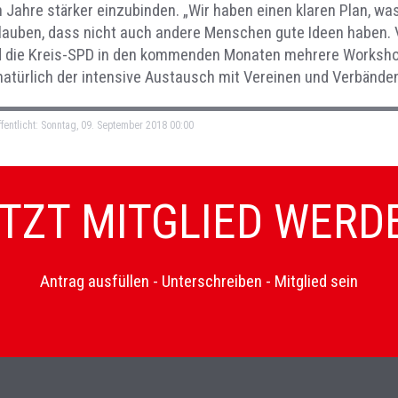
ahre stärker einzubinden. „Wir haben einen klaren Plan, was 
 glauben, dass nicht auch andere Menschen gute Ideen habe
ird die Kreis-SPD in den kommenden Monaten mehrere Worksho
natürlich der intensive Austausch mit Vereinen und Verbänden
fentlicht: Sonntag, 09. September 2018 00:00
TZT MITGLIED WERD
Antrag ausfüllen - Unterschreiben - Mitglied sein