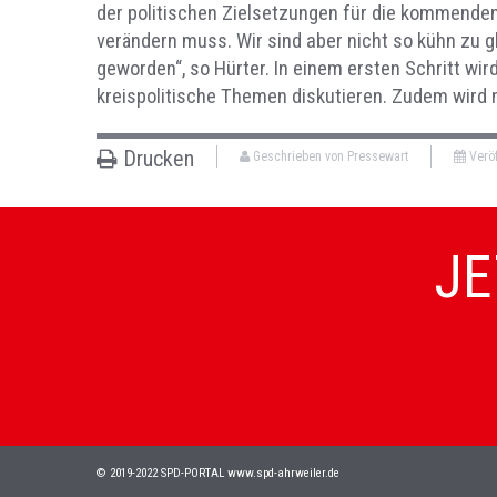
der politischen Zielsetzungen für die kommenden J
verändern muss. Wir sind aber nicht so kühn zu
geworden“, so Hürter. In einem ersten Schritt w
kreispolitische Themen diskutieren. Zudem wird 
Drucken
Geschrieben von Pressewart
Veröf
JE
© 2019-2022 SPD-PORTAL www.spd-ahrweiler.de