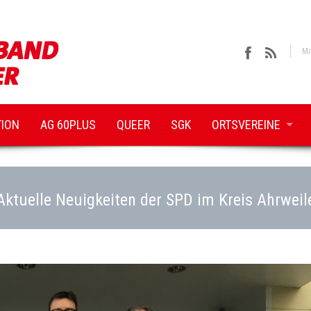
Mi
TION
AG 60PLUS
QUEER
SGK
ORTSVEREINE
Aktuelle Neuigkeiten der SPD im Kreis Ahrweil