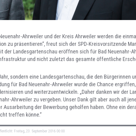
Neuenahr-Ahrweiler und der Kreis Ahrweiler werden die einmal
n zu präsentieren“, freut sich der SPD-Kreisvorsitzende Mar
it der Landesgartenschau eröffnen sich für Bad Neuenahr-Ah
infrastruktur und nicht zuletzt das gesamte öffentliche Ersch
Jahr, sondern eine Landesgartenschau, die den Bürgerinnen 
dung für Bad Neuenahr-Ahrweiler wurde die Chance ergriffen,
rnisieren und weiterzuentwickeln. „Daher danken wir der Lan
r-Ahrweiler zu vergeben. Unser Dank gilt aber auch all jen
er Ausarbeitung der Bewerbung geholfen haben. Ohne ein der
cht treffen könne.“
fentlicht: Freitag, 23. September 2016 00:00