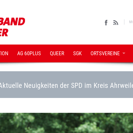
Mi
TION
AG 60PLUS
QUEER
SGK
ORTSVEREINE
Aktuelle Neuigkeiten der SPD im Kreis Ahrweil