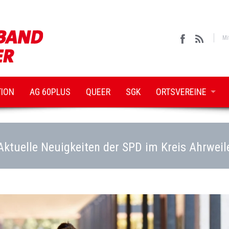
Mi
TION
AG 60PLUS
QUEER
SGK
ORTSVEREINE
Aktuelle Neuigkeiten der SPD im Kreis Ahrweil