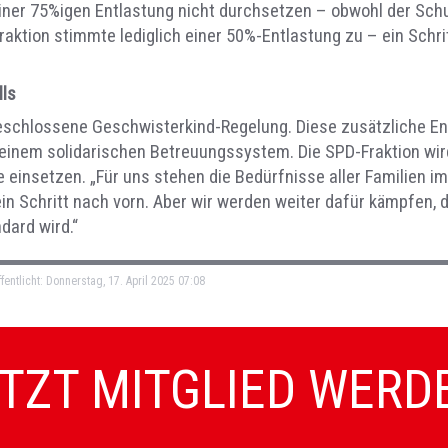
iner 75%igen Entlastung nicht durchsetzen – obwohl der Schu
raktion stimmte lediglich einer 50%-Entlastung zu – ein Schrit
lls
eschlossene Geschwisterkind-Regelung. Diese zusätzliche Entl
 einem solidarischen Betreuungssystem. Die SPD-Fraktion wird
e einsetzen. „Für uns stehen die Bedürfnisse aller Familien 
ein Schritt nach vorn. Aber wir werden weiter dafür kämpfen, 
dard wird.“
fentlicht: Donnerstag, 17. April 2025 07:08
TZT MITGLIED WERD