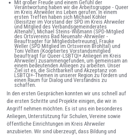
Mit großer Freude und einem Gefühl der
Verantwortung haben wir die Arbeitsgruppe - Queer
im Kreis Ahrweiler ins Leben gerufen. In einem
ersten Treffen haben sich
Michael Köhler
(Beisitzer im Vorstand der SPD im Kreis Ahrweiler
und Mitglied des Verbandsgemeinderates
Altenahr), Michael Steins-Wi
ß
mann (
SPD-Mitglied
des Ortsvereins Bad Neuenahr-Ahrweiler
-
Beauftragter für Mitgliedsbetreuung
), Frauke
Weller (SPD Mitglied im Ort
s
verein Brohltal)
und
Toni Velten (Kooptiertes Vorstandsmitglied
beauftragt für Queer-LSBTQI+ Anliegen im Kreis
Ahrweiler)
zusammengefunden, um gemeinsam an
einem bedeutenden Anliegen zu arbeiten. Unser
Ziel ist es, die Sichtbarkeit und Akzeptanz von
L
S
BTQ
I
+-Themen in unserer Region zu fördern und
einen Raum für Dialog und Verständnis zu
schaffen.
In den ersten Gesprächen konnten wir uns schnell auf
die ersten Schritte und Projekte einigen, die wir in
Angriff nehmen möchten. Es ist uns ein besonderes
Anliegen, Unterstützung für Schulen, Vereine sowie
öffentliche Einrichtungen im Kreis Ahrweiler
anzubieten. Wir sind überzeugt, dass Bildung und