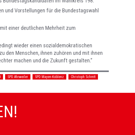
es Bundestagskandidaten im Wahlkreis 198.
een und Vorstellungen für die Bundestagswahl
 mit einer deutlichen Mehrheit zum
bedingt wieder einen sozialdemokratischen
s zu den Menschen, ihnen zuhören und mit ihnen
echter machen und die Zukunft gestalten.“
8
SPD Ahrweiler
SPD Mayen-Koblenz
Christoph Schmtt
EN!