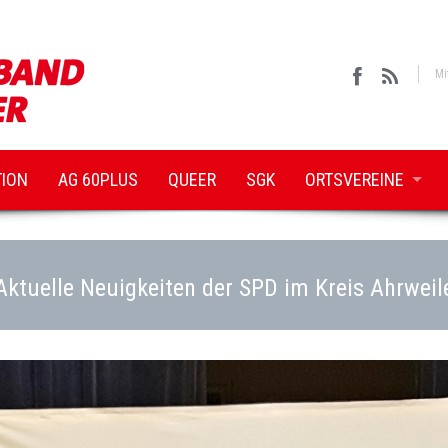
Mi
TION
AG 60PLUS
QUEER
SGK
ORTSVEREINE
Aktuelle Neuigkeiten der SPD im Kreis Ahrweil