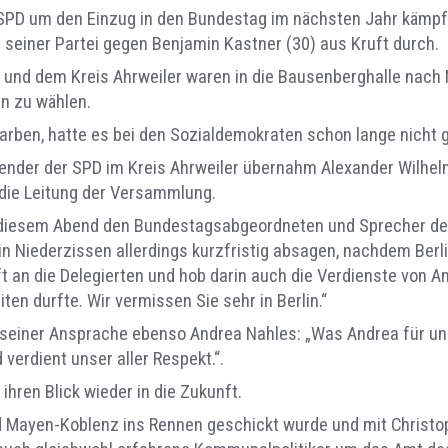
 SPD um den Einzug in den Bundestag im nächsten Jahr kämpfe
seiner Partei gegen Benjamin Kastner (30) aus Kruft durch.
 und dem Kreis Ahrweiler waren in die Bausenberghalle nac
n zu wählen.
arben, hatte es bei den Sozialdemokraten schon lange nicht 
ender der SPD im Kreis Ahrweiler übernahm Alexander Wilhelm
 die Leitung der Versammlung.
 diesem Abend den Bundestagsabgeordneten und Sprecher de
n Niederzissen allerdings kurzfristig absagen, nachdem Berlin
 an die Delegierten und hob darin auch die Verdienste von An
n durfte. Wir vermissen Sie sehr in Berlin.“
 seiner Ansprache ebenso Andrea Nahles: „Was Andrea für un
 verdient unser aller Respekt.“.
hren Blick wieder in die Zukunft.
 Mayen-Koblenz ins Rennen geschickt wurde und mit Christop