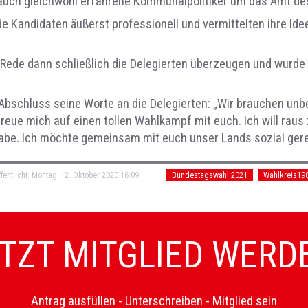
 auch gleichwohl erfahrene Kommunalpolitiker um das Amt d
de Kandidaten äußerst professionell und vermittelten ihre Id
 Rede dann schließlich die Delegierten überzeugen und wurde
Abschluss seine Worte an die Delegierten: „Wir brauchen un
reue mich auf einen tollen Wahlkampf mit euch. Ich will rau
habe. Ich möchte gemeinsam mit euch unser Lands sozial ger
fentlicht: Montag, 12. Oktober 2020 16:09
Bundestagswahl 2021
Wahlkreis19
TZT MITGLIED WERD
Antrag ausfüllen - Unterschreiben - Mitglied sein