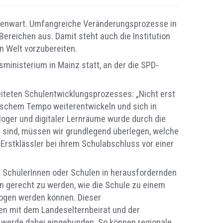
Gegenwart. Umfangreiche Veränderungsprozesse in
 Bereichen aus. Damit steht auch die Institution
en Welt vorzubereiten.
ministerium in Mainz statt, an der die SPD-
eiteten Schulentwicklungsprozesses: „Nicht erst
raschem Tempo weiterentwickeln und sich in
oger und digitaler Lernräume wurde durch die
t sind, müssen wir grundlegend überlegen, welche
n Erstklässler bei ihrem Schulabschluss vor einer
igte SchülerInnen oder Schulen in herausfordernden
en gerecht zu werden, wie die Schule zu einem
zogen werden können. Dieser
en mit dem Landeselternbeirat und der
 werde dabei eingebunden. So können regionale