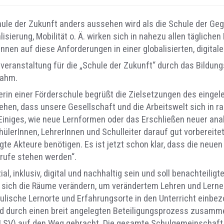
 Schule der Zukunft anders aussehen wird als die Schule der 
isierung, Mobilität o. Ä. wirken sich in nahezu allen täglichen
nnen auf diese Anforderungen in einer globalisierten, digital
veranstaltung für die „Schule der Zukunft“ durch das Bildungs
nahm.
erin einer Förderschule begrüßt die Zielsetzungen des eingel
sehen, dass unsere Gesellschaft und die Arbeitswelt sich in 
iniges, wie neue Lernformen oder das Erschließen neuer anal
lerInnen, LehrerInnen und Schulleiter darauf gut vorbereite
igte Akteure benötigen. Es ist jetzt schon klar, dass die neue
rufe stehen werden“.
ial, inklusiv, digital und nachhaltig sein und soll benachteil
wie sich die Räume verändern, um verändertem Lehren und Lern
ische Lernorte und Erfahrungsorte in den Unterricht einbe
d durch einen breit angelegten Beteiligungsprozess zusamm
(LSV) auf den Weg gebracht. Die gesamte Schulgemeinschaft