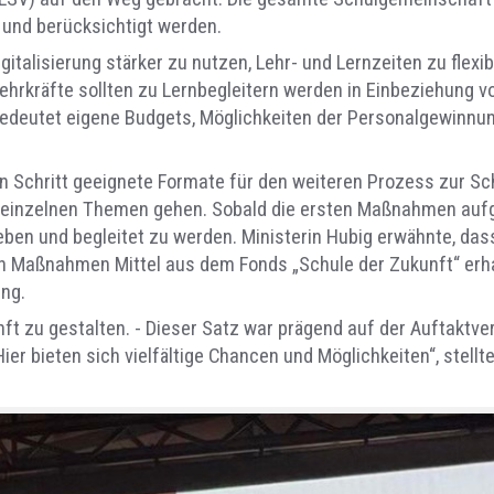
 und berücksichtigt werden.
talisierung stärker zu nutzen, Lehr- und Lernzeiten zu flexib
 Lehrkräfte sollten zu Lernbegleitern werden in Einbeziehung 
bedeutet eigene Budgets, Möglichkeiten der Personalgewinn
n Schritt geeignete Formate für den weiteren Prozess zur Sc
 einzelnen Themen gehen. Sobald die ersten Maßnahmen aufge
eben und begleitet zu werden. Ministerin Hubig erwähnte, dass
n Maßnahmen Mittel aus dem Fonds „Schule der Zukunft“ erhal
ung.
t zu gestalten. - Dieser Satz war prägend auf der Auftaktver
 Hier bieten sich vielfältige Chancen und Möglichkeiten“, ste