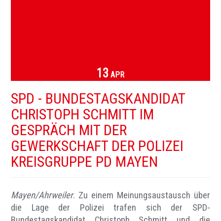
13
APR
SPD - BUNDESTAGSKANDIDAT
CHRISTOPH SCHMITT IM
GESPRÄCH MIT DER
GEWERKSCHAFT DER POLIZEI
KREISGRUPPE PD MAYEN
Mayen/Ahrweiler
. Zu einem Meinungsaustausch über
die Lage der Polizei trafen sich der SPD-
Bundestagskandidat Christoph Schmitt und die