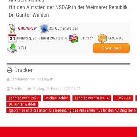
für den Aufstieg der NSDAP in der Weimarer Republik
Dr. Günter Walden
GNU/GPL
;Dr. Günter Walden
Dienstag, 26. Januar 2021 21:14
Deutsch
869.07 KB
Download
3.711
Drucken
Geschrieben von Pressewart
Veröffentlicht: Montag, 08. Februar 2021 15:47
Landtagswahl 2021
Michael Köhler
Landtagswahlkreis 14
LTW21RLP
Dr. Günter Walden
Ignoranten und Rassisten. Die Bedeutung des Antisemitismus für den Aufstieg der 