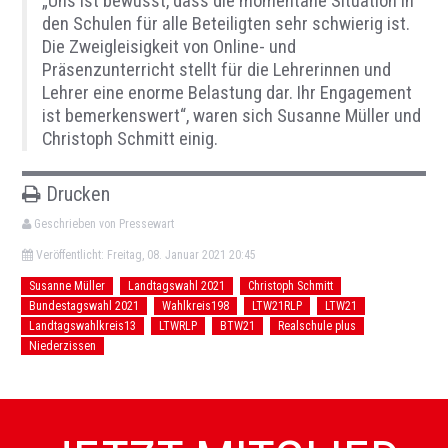
„Uns ist bewusst, dass die momentane Situation in
den Schulen für alle Beteiligten sehr schwierig ist.
Die Zweigleisigkeit von Online- und
Präsenzunterricht stellt für die Lehrerinnen und
Lehrer eine enorme Belastung dar. Ihr Engagement
ist bemerkenswert“, waren sich Susanne Müller und
Christoph Schmitt einig.
Drucken
Geschrieben von Pressewart
Veröffentlicht: Freitag, 08. Januar 2021 20:45
Susanne Müller
Landtagswahl 2021
Christoph Schmitt
Bundestagswahl 2021
Wahlkreis198
LTW21RLP
LTW21
Landtagswahlkreis13
LTWRLP
BTW21
Realschule plus
Niederzissen