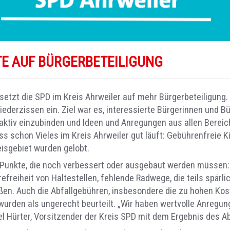
TE AUF BÜRGERBETEILIGUNG
etzt die SPD im Kreis Ahrweiler auf mehr Bürgerbeteiligung.
derzissen ein. Ziel war es, interessierte Bürgerinnen und Bü
iv einzubinden und Ideen und Anregungen aus allen Bereiche
s schon Vieles im Kreis Ahrweiler gut läuft: Gebührenfreie K
eisgebiet wurden gelobt.
 Punkte, die noch verbessert oder ausgebaut werden müssen: 
refreiheit von Haltestellen, fehlende Radwege, die teils spä
en. Auch die Abfallgebühren, insbesondere die zu hohen Koste
rden als ungerecht beurteilt. „Wir haben wertvolle Anregun
l Hürter, Vorsitzender der Kreis SPD mit dem Ergebnis des A