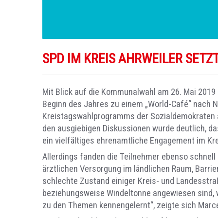
SPD IM KREIS AHRWEILER SETZ
Mit Blick auf die Kommunalwahl am 26. Mai 2019 s
Beginn des Jahres zu einem „World-Café“ nach Nie
Kreistagswahlprogramms der Sozialdemokraten akt
den ausgiebigen Diskussionen wurde deutlich, das
ein vielfältiges ehrenamtliche Engagement im Kr
Allerdings fanden die Teilnehmer ebenso schnell
ärztlichen Versorgung im ländlichen Raum, Barrie
schlechte Zustand einiger Kreis- und Landesstraß
beziehungsweise Windeltonne angewiesen sind, wu
zu den Themen kennengelernt“, zeigte sich Marce