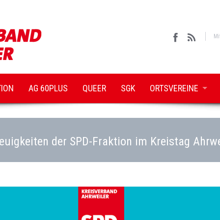
Mi
TION
AG 60PLUS
QUEER
SGK
ORTSVEREINE
euigkeiten der SPD-Fraktion im Kreistag Ahrwe