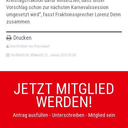
Kreistagsfraktion dafür einsetzten, dass unser
Vorschlag schon zur nächsten Karnevalssession
umgesetzt wird“, fasst Fraktionssprecher Lorenz Denn
zusammen.
Drucken
Geschrieben von Pressewart
Veröffentlicht: Mittwoch, 21. Januar 2015 00:00
JETZT MITGLIED
WERDEN!
Antrag ausfüllen - Unterschreiben - Mitglied sein